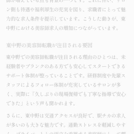
師が増えている点も背景の一つです。これに伴い、サロ
美容師転職初心者が東中野で安心できる理
ン側も待遇や福利厚生の充実を図り、求職者にとって魅
由
力的な求人条件を提示しています。こうした動きが、東
東中野の美容師求人で未経験者が活躍でき
中野における美容師求人の増加につながっています。
る環境
未経験OKの美容師求人のポイントを解説
東中野の美容師転職が注目される要因
駅近で叶う美容師の正社員求人最新事情
東中野での美容師転職が注目される理由のひとつは、未
駅近で通勤便利な美容師正社員求人の魅力
経験者やブランクのある方でも安心してスタートできる
美容師が駅近求人を選ぶべき理由とは
サポート体制が整っていることです。研修制度や先輩ス
東中野駅近で働く美容師のメリット特集
タッフによるフォロー体制が充実しているサロンが多
美容師正社員求人を駅近で探すコツ
く、実際に「久しぶりの現場復帰でも丁寧な指導で安心
できた」という声も聞かれます。
駅近美容師求人でワークライフバランス向
上
さらに、東中野は交通アクセスが良好で、駅チカの求人
福利厚生充実の美容師求人を東中野で発見
が多いのも大きな魅力です。通勤ストレスを軽減しやす
東中野の美容師求人で注目の福利厚生内容