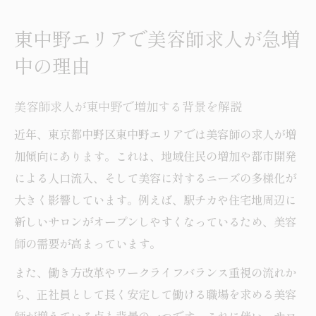
美容師求人が集まりやすい東中野の特徴
美容師として東中野で理想の働き方を探る
東中野エリアで美容師求人が急増
東中野美容師求人で選べる働き方の種類
中の理由
美容師のワークライフバランス実現方法
理想の働き方が叶う美容師求人の特徴
美容師求人が東中野で増加する背景を解説
東中野で美容師が求める職場環境とは
近年、東京都中野区東中野エリアでは美容師の求人が増
柔軟な働き方ができる美容師求人の見極め
加傾向にあります。これは、地域住民の増加や都市開発
方
による人口流入、そして美容に対するニーズの多様化が
大きく影響しています。例えば、駅チカや住宅地周辺に
未経験可の美容師転職なら東中野が狙い目
新しいサロンがオープンしやすくなっているため、美容
未経験歓迎の美容師求人が東中野で豊富な
師の需要が高まっています。
理由
また、働き方改革やワークライフバランス重視の流れか
東中野で美容師としてデビューするメリッ
ら、正社員として長く安定して働ける職場を求める美容
ト