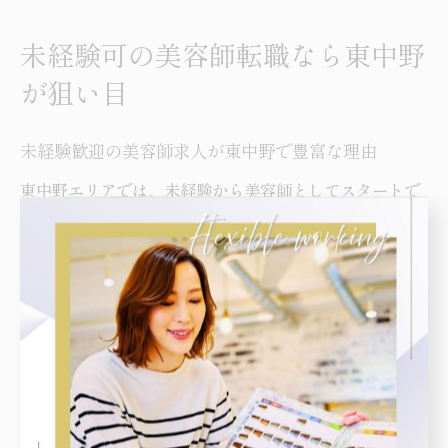
未経験可の美容師転職なら東中野
が狙い目
未経験歓迎の美容師求人が東中野で豊富な理由
東中野エリアでは、未経験から美容師としてスタートで
きる求人が多く見られます。その背景には、地域のサロ
ンが新しい人材の育成に積極的であることや、教育制度
の充実が挙げられます。特に東京都中野区東中野は、通
勤の利便性や多様な客層により、サロン側も幅広い人材
を求めているのが特徴です。
また、未経験者を歓迎する理由として、サロンごとに独
自の技術やサービスを一から教えることで、自店のスタ