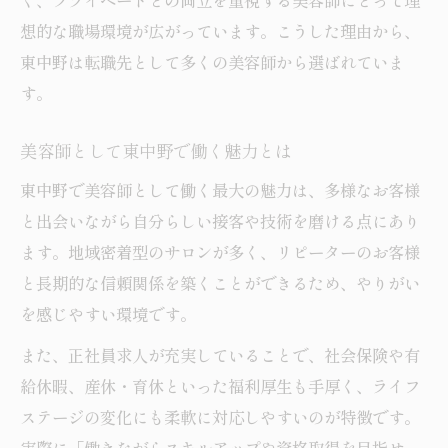
く、プライベートとの両立を重視する美容師にとって理
想的な職場環境が広がっています。こうした理由から、
福利厚生が手厚い美容師求人の探し方
東中野は転職先として多くの美容師から選ばれていま
美容師正社員求人で重視したい福利厚生
す。
美容師の働きやすさを支える福利厚生とは
東中野で福利厚生が充実した美容師求人情
美容師として東中野で働く魅力とは
報
東中野で美容師として働く最大の魅力は、多様なお客様
東中野の美容師求人がキャリア支援に強い訳
と出会いながら自分らしい接客や技術を磨ける点にあり
美容師求人で得られる東中野のキャリア支
ます。地域密着型のサロンが多く、リピーターのお客様
援
と長期的な信頼関係を築くことができるため、やりがい
東中野美容師求人のキャリアアップ制度解
を感じやすい環境です。
説
また、正社員求人が充実していることで、社会保険や有
美容師として東中野で成長できるサポート
給休暇、産休・育休といった福利厚生も手厚く、ライフ
体制
ステージの変化にも柔軟に対応しやすいのが特徴です。
キャリア支援に注力する美容師求人の特徴