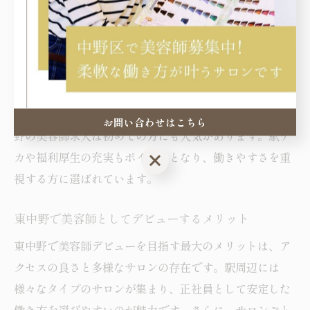
イルに合った美容師を育てやすいという利点もありま
す。実際、教育カリキュラムが整ったサロンや、先輩ス
タッフによるマンツーマン指導を取り入れている店舗も
少なくありません。
こうした体制により、未経験からでも着実にスキルアッ
プし、長く働き続けられる環境が整っているため、東中
お問い合わせはこちら
野の美容師求人は初めての方にも人気があります。駅チ
カや福利厚生の充実もポイントとなり、働きやすさを重
お問い合わせはこちら
視する方に選ばれています。
東中野で美容師としてデビューするメリット
東中野で美容師デビューを目指す最大のメリットは、ア
クセスの良さと多様なサロンの存在です。駅周辺には
様々なタイプのサロンが集まり、正社員として安定した