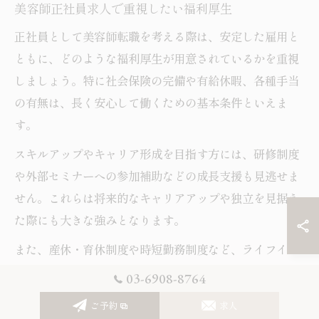
美容師正社員求人で重視したい福利厚生
正社員として美容師転職を考える際は、安定した雇用と
ともに、どのような福利厚生が用意されているかを重視
しましょう。特に社会保険の完備や有給休暇、各種手当
の有無は、長く安心して働くための基本条件といえま
す。
スキルアップやキャリア形成を目指す方には、研修制度
や外部セミナーへの参加補助などの成長支援も見逃せま
せん。これらは将来的なキャリアアップや独立を見据え
た際にも大きな強みとなります。
また、産休・育休制度や時短勤務制度など、ライフイベ
ントに対応した柔軟な働き方をサポートする福利厚生が
03-6908-8764
あるかも確認しましょう。家族を持つ方や今後のライフ
ご予約
求人
プランを大切にしたい方にとっては、重要な判断基準と