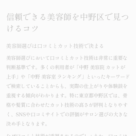
女性目線で安心できる美容師の見分け方
評判の高い美容師が叶える理想の髪型
信頼できる美容師を中野区で見つ
美容師の技術で広がるトレンドヘア提案
けるコツ
カットが上手い美容師が作る骨格似合わせ
髪質改善も得意な美容師の選び方とは
美容師選びは口コミとカット技術で決まる
評判の美容師が叶える旬なヘアスタイル
美容師選びにおいて口コミとカット技術は非常に重要な
口コミで選ぶ美容師の施術満足ポイント
判断基準です。多くの利用者が「中野 美容院 カットが
上手」や「中野 美容室 ランキング」といったキーワード
中野区で相談しやすい美容師を選ぶ理由
で検索していることからも、実際の仕上がりや体験談を
美容師に気軽に悩みを話せる安心感とは
重視する傾向がわかります。特に東京都中野区では、骨
相談しやすい美容師のカウンセリング特徴
格や髪質に合わせたカット技術の高さが評判となりやす
女性スタッフの美容師がいるサロンの魅力
く、SNSや口コミサイトでの評価がサロン選びの大きな
美容師との会話で失敗を防ぐポイント
決め手となります。
初めてでも相談しやすい美容師の見極め方