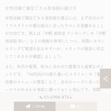
女性目線で満足できる美容師の選び方
女性目線で満足できる美容師を選ぶには、まず自分のラ
イフスタイルや髪の悩みに合ったサロンを見極めること
が大切です。例えば「中野 美容室 ランキング」や「中野
美容院 安い」などの情報を参考にしつつ、実際にカウン
セリングで要望を伝えやすいか、スタッフが親身に対応
してくれるかを確認しましょう。
また、年代や髪質、好みに合わせた提案力も重要なポイ
ントです。「50代向けの落ち着いたスタイル」や「髪質
改善のメニューが豊富」など、自分のニーズに合ったサ
ービスがあるかを事前に調べておくと安心です。実際、
03-6908-8764
口コミで「親身に相談に乗ってくれた」「似合う髪型を
提案してくれた」と評価されているサロンは、リピータ
ご予約
求人