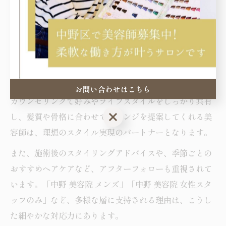
れています。東京都中野区の人気サロンでは、流行のボ
ブやショート、レイヤースタイルから、ナチュラルなグ
レイヘアや大人のヘアカラーまで、幅広いニーズに応え
る技術が魅力です。
口コミで評価されるポイントは、「イメージ通りの仕上
がり」「周囲から褒められた」「再現性が高い」など。
お問い合わせはこちら
カウンセリングで好みやライフスタイルをしっかり共有
お問い合わせはこちら
し、髪質や骨格に合わせてアレンジを提案してくれる美
容師は、理想のスタイル実現のパートナーとなります。
また、施術後のスタイリングアドバイスや、季節ごとの
おすすめヘアケアなど、アフターフォローも重視されて
います。「中野 美容院 メンズ」「中野 美容院 女性スタ
ッフのみ」など、多様な層に支持される理由は、こうし
た細やかな対応力にあります。