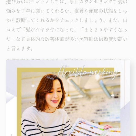
選び方のポイントとしては、事前カウンセリングで髪の
悩みを丁寧に聞いてくれるか、髪質や頭皮の状態をしっ
かり診断してくれるかをチェックしましょう。また、口
コミで「髪がツヤツヤになった」「まとまりやすくなっ
た」など具体的な改善体験が多い美容師は信頼度が高い
と言えます。
髪質改善を希望する場合、施術後のホームケア方法や、
定期的なメンテナンスの頻度なども相談できる美容師を
選ぶと、長期的な美髪維持につながります。特に「中野
美容室 50代」など、年齢による髪悩みが増える世代にも
おすすめです。
評判の美容師が叶える旬なヘアスタイル
評判の高い美容師は、旬なヘアスタイルへの対応力も優