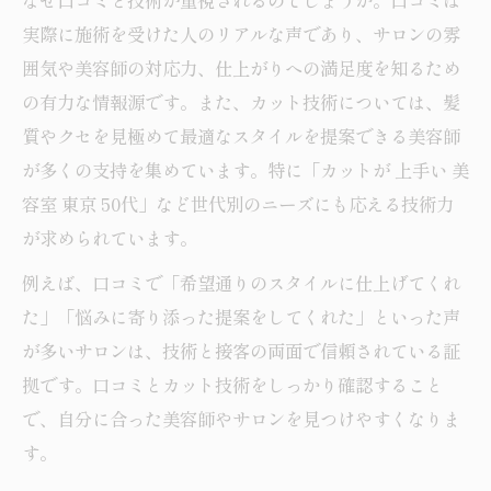
なぜ口コミと技術が重視されるのでしょうか。口コミは
女性目線で選ぶ美容師の安心ポイント紹介
実際に施術を受けた人のリアルな声であり、サロンの雰
女性が安心できる美容師の特徴とは何か
囲気や美容師の対応力、仕上がりへの満足度を知るため
美容師の丁寧なカウンセリングが安心の鍵
の有力な情報源です。また、カット技術については、髪
女性スタッフ中心の美容師サロンの魅力
質やクセを見極めて最適なスタイルを提案できる美容師
が多くの支持を集めています。特に「カットが 上手い 美
美容師選びで重視したい雰囲気や対応力
容室 東京 50代」など世代別のニーズにも応える技術力
女性目線で満足できる美容師の選び方
が求められています。
カットが上手な美容師探しの新常識
例えば、口コミで「希望通りのスタイルに仕上げてくれ
中野でカットが上手い美容師の特徴まとめ
た」「悩みに寄り添った提案をしてくれた」といった声
美容師の技術力と評判の良さが決め手
が多いサロンは、技術と接客の両面で信頼されている証
上手な美容師は骨格や髪質への対応力
拠です。口コミとカット技術をしっかり確認すること
美容師口コミが信頼できる理由を解説
で、自分に合った美容師やサロンを見つけやすくなりま
カット技術に優れた美容師の見抜き方
す。
年代に合わせた美容師選びで輝く毎日を