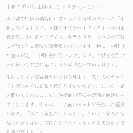
50代女性に合う美容師の選び方のコツ
中野の美容師は相談しやすさが大切な理由
年代別に変わる美容師のアドバイス事例
東京都中野区の美容師に求められる特徴のひとつが「相
談しやすさ」です。多様な年代やライフスタイルの利用
美容師が提案する大人ヘアの魅力とは
者が集まる中野エリアでは、髪型やカラーの悩みを気軽
美容師選びで叶うトレンドカラー体験
に相談できる環境が重要視されています。特に「中野 美
カットが上手な美容師と年齢の関係性
容室 50 代」「中野 美容院 メンズ」など、世代や性別ご
との細かな要望に応じられる柔軟性が求められます。
相談しやすい美容師が選ばれる理由は、初めてのサロン
でも緊張せずに希望を伝えやすいからです。しっかり話
を聞いてくれることで、施術前の不安や疑問を解消しや
すくなります。例えば、「以前のカットで失敗した経験
がある」「似合う髪型がわからない」といった悩みにも
親身に寄り添い、的確なアドバイスをくれる美容師は信
頼度が高まります。