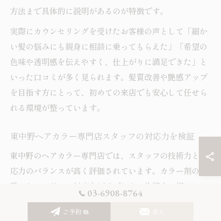
方法まで具体的に説明があるのが特徴です。
実際にカウンセリングを受けたお客様の声として「細か
い髪の悩みにも親身に相談に乗ってもらえた」「希望の
色味や透明感を伝えやすく、仕上がりに満足できた」と
いった口コミが多く見られます。髪質改善や艶感アップ
を目指す方にとって、初めての来店でも安心して任せら
れる環境が整っています。
東中野ヘアカラー専門店スタッフの対応力を検証
東中野のヘアカラー専門店では、スタッフの技術力と対
応力のバランスが高く評価されています。カラー剤の知
識やトレンドへの対応力だけでなく、施術中の細やかな
03-6908-8764
気配りや接客態度にも定評があります。たとえば、頭皮
ご予約
求人
の状態やダメージが気になる場合も、状況に応じた施術