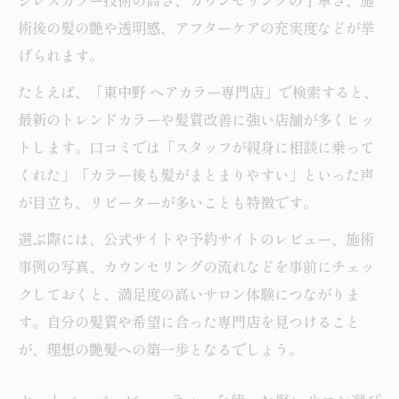
ジレスカラー技術の高さ、カウンセリングの丁寧さ、施
較
術後の髪の艶や透明感、アフターケアの充実度などが挙
中野カラー専門店で人気のトリートメント
げられます。
紹介
たとえば、「東中野 ヘアカラー専門店」で検索すると、
東中野ヘアカラー専門店の髪質改善事例を
最新のトレンドカラーや髪質改善に強い店舗が多くヒッ
解説
トします。口コミでは「スタッフが親身に相談に乗って
カラー専門店のお得な予約方法と注意点
くれた」「カラー後も髪がまとまりやすい」といった声
安心して通える東中野の人気サロン体験記
が目立ち、リピーターが多いことも特徴です。
カラー専門店で体験した丁寧なカウンセリ
選ぶ際には、公式サイトや予約サイトのレビュー、施術
ング
事例の写真、カウンセリングの流れなどを事前にチェッ
東中野ヘアカラー専門店スタッフの対応力
クしておくと、満足度の高いサロン体験につながりま
を検証
す。自分の髪質や希望に合った専門店を見つけること
口コミ評価が高いカラー専門店の実体験報
が、理想の艶髪への第一歩となるでしょう。
告
中野カラー専門店ならではの安心空間ポイ