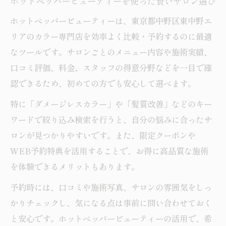
ホットペッパービューティーを使った賢いサロン選び
ント
ホットペッパービューティーは、東京都中野区東中野エ
予約のしやすさとサロンの雰囲気の印象
リアのカラー専門店を効率よく比較・予約するのに最適
カラー専門店で叶える柔らかな理想の髪
なツールです。サロンごとのメニュー内容や施術実績、
柔らかな手触りを実現するカラー専門店の
口コミ評価、料金、スタッフの得意分野などを一目で確
技術
認できるため、初めての方でも安心して選べます。
東中野ヘアカラー専門店で体験する艶髪メ
特に「ダメージレスカラー」や「髪質改善」などのキー
ニュー
ワードで絞り込み検索を行うと、自分の悩みに合ったサ
中野カラー専門店が提案する理想のヘアス
ロンが見つかりやすいです。また、限定クーポンや
タイル
WEB予約特典を活用することで、お得に高品質な施術
を体験できるメリットもあります。
口コミで高評価の柔らかい髪色実現法を紹
介
予約時には、口コミや施術写真、サロンの雰囲気をしっ
髪質改善を実感できるカラー専門店の流れ
かりチェックし、気になる点は事前に問い合わせておく
と安心です。ホットペッパービューティーの活用で、希