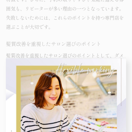
囲気も、リピーターが多い理由の一つとなっています。
失敗しないためには、これらのポイントを持つ専門店を
選ぶことが大切です。
髪質改善を重視したサロン選びのポイント
髪質改善を重視したサロン選びのポイントとして、ダメ
ージレスカラーへの対応力や、髪の状態に合わせたオー
ダーメイド施術があるかどうかを確認しましょう。特に
東中野エリアでは、髪質や悩みに応じたパーソナルな提
案ができるサロンが増えています。
また、使用する薬剤やトリートメントの質、アフターケ
アのサポート内容も重要です。施術後の自宅ケア方法
や、次回以降のメンテナンスプランについても具体的に
アドバイスしてくれるサロンであれば、長期的に美しい