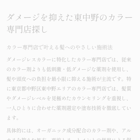
ホットペッパービューティーを使った賢い
サロン選び
ダメージを抑えた東中野のカラー
髪質改善が得意なカラー専門店の探し方
専門店探し
落合エリアも視野に入れたカラー専門店選
定術
カラー専門店で叶える髪へのやさしい施術法
艶髪へ導くカラー専門店の選び方とは
ダメージレスカラーに特化したカラー専門店では、従来
カラー専門店のカウンセリングで艶髪を実
のカラー剤よりも低刺激・低ダメージな薬剤を使用し、
現
髪や頭皮への負担を最小限に抑える施術が主流です。特
東中野ヘアカラー専門店の施術の特徴を解
に東京都中野区東中野エリアのカラー専門店では、髪質
説
やダメージレベルを見極めたカウンセリングを重視し、
中野カラー専門店ならではの美髪サポート
一人ひとりに合わせた薬剤選定や塗布技術を徹底してい
内容
ます。
口コミ評価の高いカラー専門店の共通点
具体的には、オーガニック成分配合のカラー剤や、アル
髪質改善を重視したサロン選びのポイント