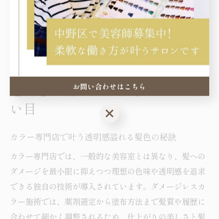
髪を維持しやすくなります。口コミや実際の利用者の声
も参考に、自分に合ったサロンを選ぶことが成功の秘訣
です。
お問い合わせはこちら
透明感重視なら東中野エリアが狙
い目
お問い合わせはこちら
カラー専門店で叶う透明感溢れる髪色の秘訣
カラー専門店では、一般的な美容室とは異なり、髪への
ダメージを最小限に抑えつつ理想の色味や透明感を追求
できる独自の技術が導入されています。ダメージレスカ
ラー施術では、薬剤選定から塗布方法まで髪質や履歴に
合わせて細かく調整されるため、仕上がりの美しさと髪