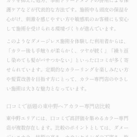
カリを抑えた処方、事前トリートメントの併用による保
透明感重視なら東中野エリアが狙い目
護ケアなどが代表的な方法です。施術中も頭皮の保湿を
カラー専門店で叶う透明感溢れる髪色の秘
心がけ、刺激を感じやすい方や敏感肌のお客様にも安心
訣
して施術を受けられる環境づくりが進んでいます。
東中野ヘアカラー専門店が選ばれる理由を
このようなダメージレス施術を体験した利用者からは、
紹介
「カラー後も手触りが柔らかく、ツヤが続く」「繰り返
口コミで評判の透明感重視カラー専門店特
し染めても髪がパサつかない」といった口コミが多く寄
集
せられています。定期的なカラーリングを楽しみたい方
中野カラー専門店の透明感カラー事例を解
や髪質改善を目指す方にとって、カラー専門店のやさし
説
い施術は大きな魅力となっています。
落合エリアのカラー専門店も比較検証
口コミで話題の東中野ヘアカラー専門店比較
髪質改善が叶うカラー専門店の魅力を解説
東中野エリアには、口コミで高評価を集めるカラー専門
カラー専門店の髪質改善メニューとは何か
店が複数存在します。比較のポイントとしては、ダメー
口コミで話題の髪質改善カラー専門店を比